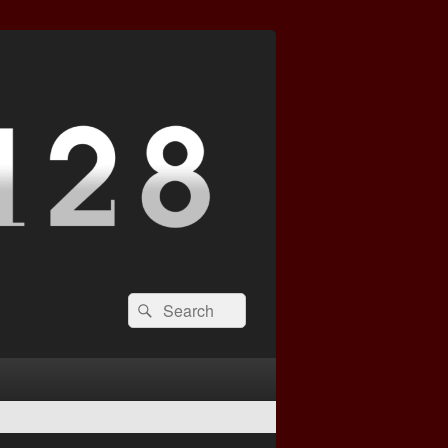
Search
Search
for: