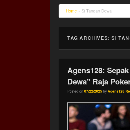
Home
»
Si Tangan Dewa
TAG ARCHIVES:
SI TA
Agens128: Sepak 
Dewa” Raja Poker
Posted on
07/22/2025
by
Agens128 Re