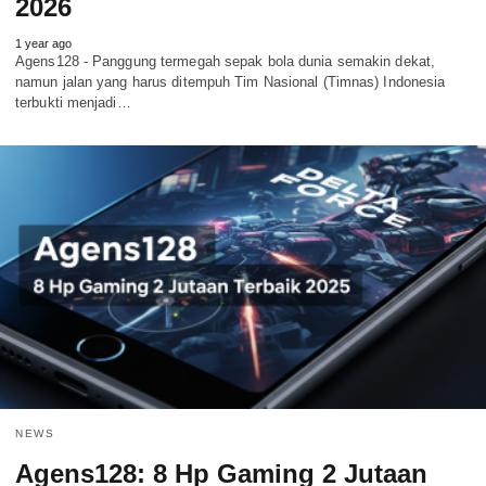
2026
1 year ago
Agens128 - Panggung termegah sepak bola dunia semakin dekat,
namun jalan yang harus ditempuh Tim Nasional (Timnas) Indonesia
terbukti menjadi…
NEWS
Agens128: 8 Hp Gaming 2 Jutaan