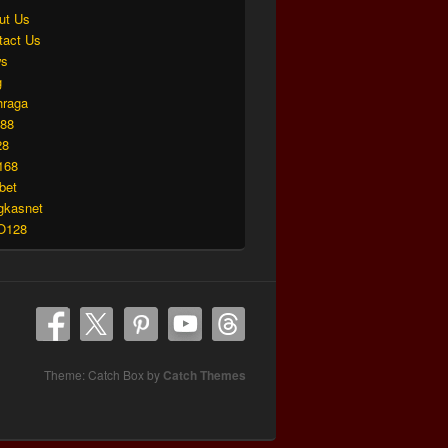
ut Us
tact Us
s
g
hraga
88
28
168
bet
gkasnet
O128
Theme: Catch Box by
Catch Themes