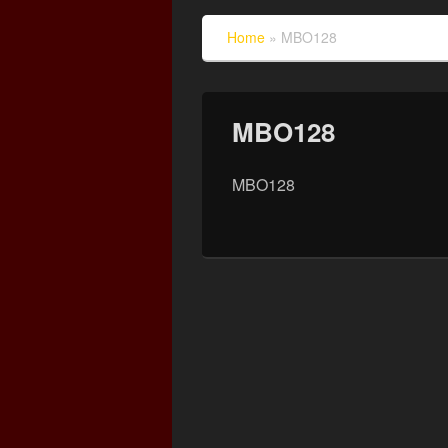
Home
»
MBO128
MBO128
MBO128